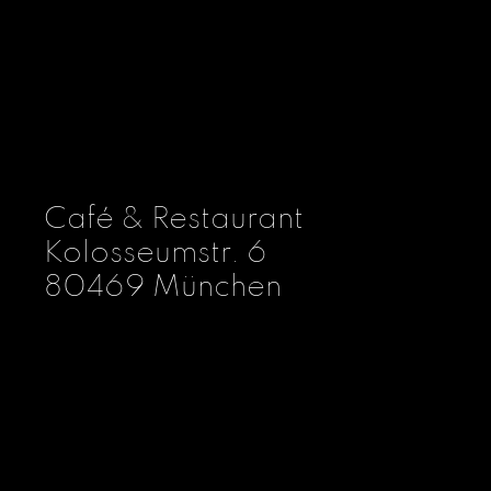
MADAM ANNA EKKE
GLOCKENBACH
Café & Restaurant
Kolosseumstr. 6
80469 München
Montag bis Samstag 9-22 Uhr
Sonntag 9-18 Uhr
(Oktober bis Mai)
Sonntag 9-17 Uhr
(Juni bis September)
Reservierung
Menü